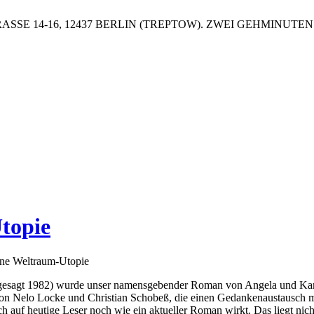
SSE 14-16, 12437 BERLIN (TREPTOW). ZWEI GEHMINUT
topie
e Weltraum-Utopie
agt 1982) wurde unser namensgebender Roman von Angela und Karlhei
on Nelo Locke und Christian Schobeß, die einen Gedankenaustausch m
 auch auf heutige Leser noch wie ein aktueller Roman wirkt. Das liegt 