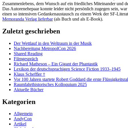
Zusammenlebens, dem Wunsch auf ein friedliches Miteinander und der G
Das Autorenehepaar konnte leider nicht persönlich zugegen sein, war
einen so intensiven Gedankenaustausch zu einem Werk der SF-Literatu
Memoranda Verlag lieferbar
(als Buch und als E-Book).
Zuletzt geschrieben
Der Wettlauf in den Weltraum in der Musik
Nachbereitung MetropolCon 2026
Shared Reading
Filmgespräch
Richard Matheson – Ein Gigant der Phantastik
Lexikon der deutschsprachigen Science Fiction 1933–1945
Klaus Scheffler †
Vor 100 Jahren startete Robert Goddard die erste Flüssigkeitsra
Raumfahrthistorisches Kolloquium 2025
Aktuelle Bücher
Kategorien
Allgemein
AndyCon
Artikel